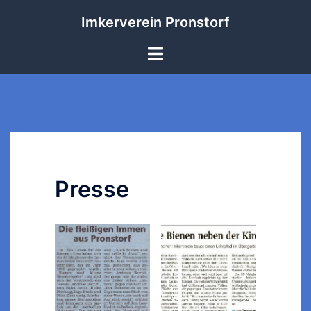
Zum
Imkerverein Pronstorf
Inhalt
springen
Menü
umschalten
Presse